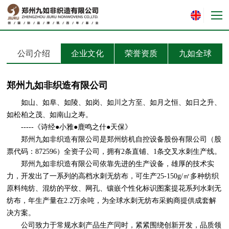
公司介绍
企业文化
荣誉资质
九如全球
郑州九如非织造有限公司
如山、如阜、如陵、如岗、如川之方至、如月之恒、如日之升、
如松柏之茂、如南山之寿。
-----《诗经●小雅●鹿鸣之什●天保》­­­­­
郑州九如非织造有限公司是郑州纺机自控设备股份有限公司（股
票代码：872596）全资子公司，拥有2条直铺、1条交叉水刺生产线。
郑州九如非织造有限公司依靠先进的生产设备，雄厚的技术实
力，开发出了一系列的高档水刺无纺布，可生产25-150g/㎡多种纺织
原料纯纺、混纺的平纹、网孔、镶嵌个性化标识图案提花系列水刺无
纺布，年生产量在2.2万余吨，为全球水刺无纺布采购商提供成套解
决方案。
公司致力于常规水刺产品生产同时，紧紧围绕创新开发，品质领