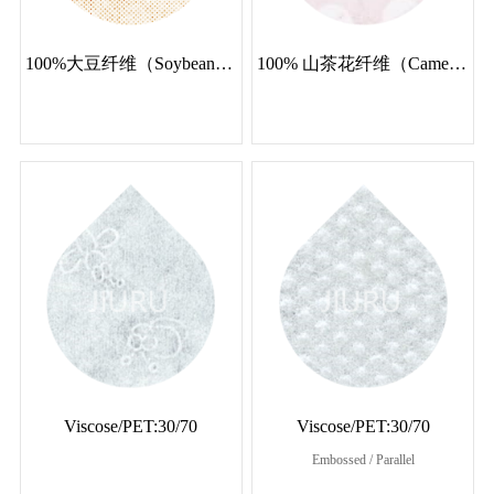
100%大豆纤维（Soybean Fiber）
100% 山茶花纤维（Camellia Fiber）
Viscose/PET:30/70
Viscose/PET:30/70
Embossed / Parallel