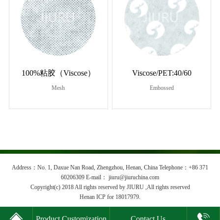
100%粘胶（Viscose）
Viscose/PET:40/60
Mesh
Embossed
Address：No. 1, Daxue Nan Road, Zhengzhou, Henan, China Telephone：+86 371
60206309 E-mail： jiuru@jiuruchina.com
Copyright(c) 2018 All rights reserved by JIURU ,All rights reserved
Henan ICP for 18017979.


Product Customization
Contact Us